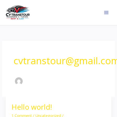
Skip
to
content
cvtranstour@gmail.co
Hello world!
Hello
world!
1 Comment
/
Uncategorized
/